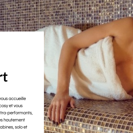
rt
vous accueille
cosy et vous
ltra-performants,
les hautement
abines, solo et