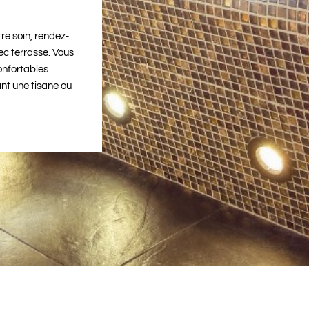
tre soin, rendez-
ec terrasse. Vous
onfortables
t une tisane ou